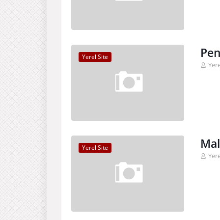
Pen
Yerel Site
Yere
Mal
Yerel Site
Yere