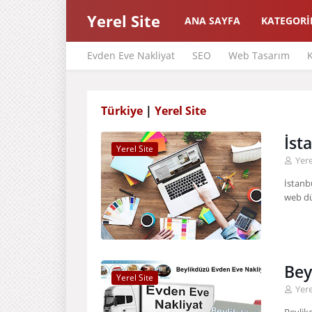
Yerel Site
ANA SAYFA
KATEGORİ
Evden Eve Nakliyat
SEO
Web Tasarım
K
Türkiye
|
Yerel Site
İst
Yerel Site
Yere
İstanb
web dü
Bey
Yerel Site
Yere