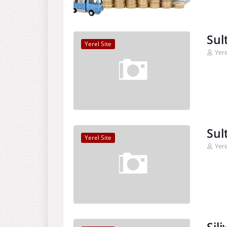
Sul
Yerel Site
Yere
Sul
Yerel Site
Yere