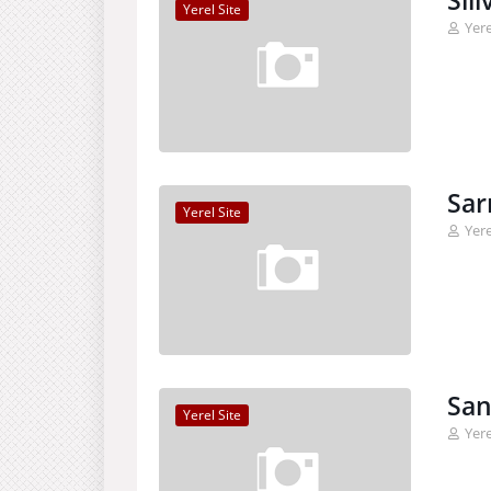
Sil
Yerel Site
Yere
Sar
Yerel Site
Yere
San
Yerel Site
Yere