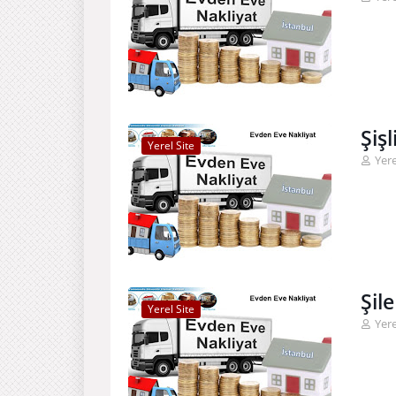
Şiş
Yerel Site
Yere
Şil
Yerel Site
Yere