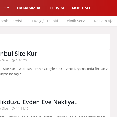
LER
HAKKIMIZDA
İLETİŞİM
MOBİL SİTE
ombi Servisi
Su Kaçağı Tespiti
Teknik Servis
Reklam Ajans
anbul Site Kur
l Site
1.10.20
ul Site Kur | Web Tasarım ve Google SEO Hizmeti aşamasında firmanızı
nyasına taşır…
likdüzü Evden Eve Nakliyat
l Site
11.11.19