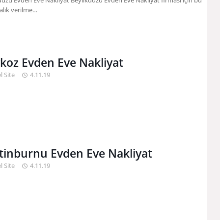
düzü Evden Eve Nakliyat Beylikdüzü Evden Eve Nakliyat firması için bu
ralık verilme…
koz Evden Eve Nakliyat
l Site
4.11.19
tinburnu Evden Eve Nakliyat
l Site
4.11.19