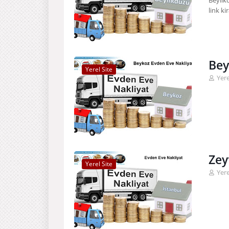
Beylik
link ki
Bey
Yerel Site
Yere
Zey
Yerel Site
Yere