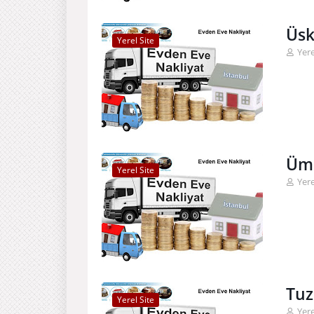
Üsk
Yerel Site
Yere
Ümr
Yerel Site
Yere
Tuz
Yerel Site
Yere