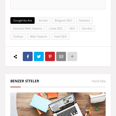
Google'da Ara
Avcılar
Bölgesel SEO
İstanbul
İstanbul Web Tasarım
Lokal SEO
SEO
Site Kur
Türkiye
Web Tasarım
Yerel SEO
BENZER SİTELER
Yerel Site