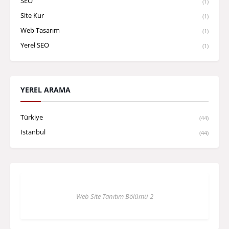
SEO
(1)
Site Kur
(1)
Web Tasarım
(1)
Yerel SEO
(1)
YEREL ARAMA
Türkiye
(44)
İstanbul
(44)
Web Site Tanıtım Bölümü 2