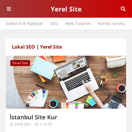
Yerel Site
Evden Eve Nakliyat
SEO
Web Tasarım
Kombi Servisi
Lokal SEO
|
Yerel Site
Yerel Site
İstanbul Site Kur
Yerel Site
1.10.20